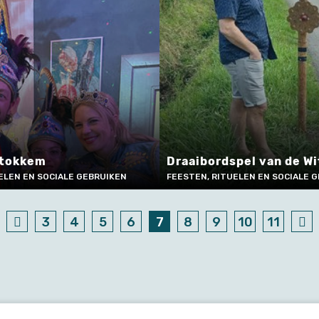
Stokkem
Draaibordspel van de W
ELEN EN SOCIALE GEBRUIKEN
FEESTEN, RITUELEN EN SOCIALE G
3
4
5
6
7
8
9
10
11