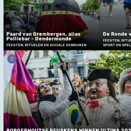
Paard van Grembergen, alias
De Ronde 
Polliebar - Dendermonde
FEESTEN, RITU
FEESTEN, RITUELEN EN SOCIALE GEBRUIKEN
SPORT EN SPEL
BORGERHOUTSE REUSKENS WINNEN ULTIMA 202