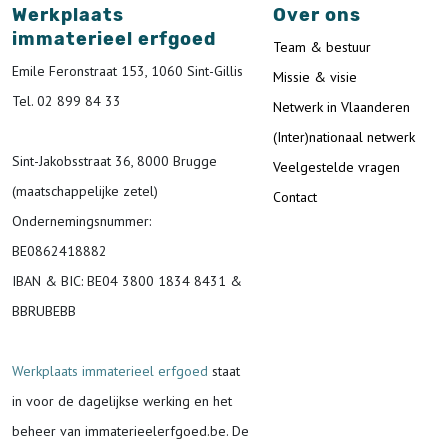
Werkplaats
Over ons
immaterieel erfgoed
Team & bestuur
Emile Feronstraat 153, 1060 Sint-Gillis
Missie & visie
Tel. 02 899 84 33
Netwerk in Vlaanderen
(Inter)nationaal netwerk
Sint-Jakobsstraat 36, 8000 Brugge
Veelgestelde vragen
(maatschappelijke zetel)
Contact
Ondernemingsnummer
:
BE0862418882
IBAN & BIC:
BE04 3800 1834 8431 &
BBRUBEBB
Werkplaats immaterieel erfgoed
staat
in voor de
dagelijkse werking en het
beheer van immaterieelerfgoed.be.
De