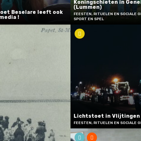
Koningschieten in Gene
(Lummen)
et Beselare leeft ook
FEESTEN, RITUELEN EN SOCIALE G
 media !
SPORT EN SPEL
Lichtstoet in Vlijtingen
FEESTEN, RITUELEN EN SOCIALE 