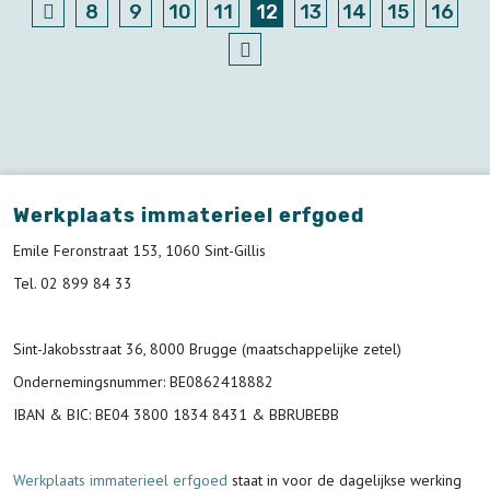
8
9
10
11
12
13
14
15
16
Werkplaats immaterieel erfgoed
Emile Feronstraat 153, 1060 Sint-Gillis
Tel. 02 899 84 33
Sint-Jakobsstraat 36, 8000 Brugge (maatschappelijke zetel)
Ondernemingsnummer
: BE0862418882
IBAN & BIC:
BE04 3800 1834 8431 & BBRUBEBB
Werkplaats immaterieel erfgoed
staat in voor de
dagelijkse werking