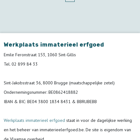
Werkplaats immaterieel erfgoed
Emile Feronstraat 153, 1060 Sint-Gillis
Tel. 02 899 84 33
Sint-Jakobsstraat 36, 8000 Brugge (maatschappelijke zetel)
Ondernemingsnummer
: BE0862418882
IBAN & BIC:
BE04 3800 1834 8431 & BBRUBEBB
Werkplaats immaterieel erfgoed
staat in voor de
dagelijkse werking
en het beheer van immaterieelerfgoed.be.
De site is eigendom van
de Vlaamse overheid.