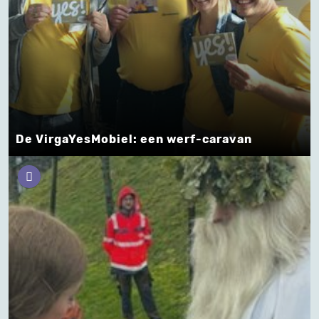
De VirgaYesMobiel: een werf-caravan