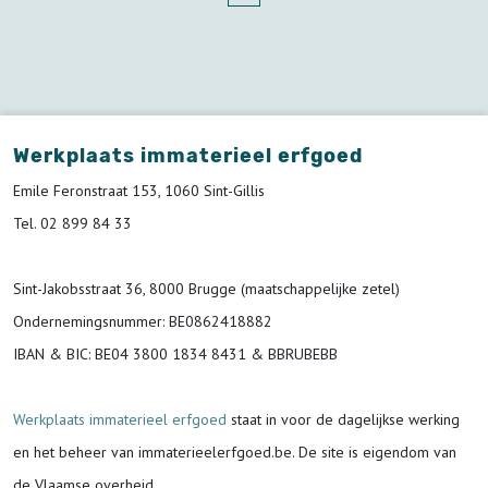
Werkplaats immaterieel erfgoed
Emile Feronstraat 153, 1060 Sint-Gillis
Tel. 02 899 84 33
Sint-Jakobsstraat 36, 8000 Brugge (maatschappelijke zetel)
Ondernemingsnummer
: BE0862418882
IBAN & BIC:
BE04 3800 1834 8431 & BBRUBEBB
Werkplaats immaterieel erfgoed
staat in voor de
dagelijkse werking
en het beheer van immaterieelerfgoed.be.
De site is eigendom van
de Vlaamse overheid.