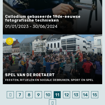
Collodium gebaseerde 19de-eeuwse
fotografische technieken
01/01/2023 - 30/06/2024
SPEL VAN DE ROETAERT
FEESTEN, RITUELEN EN SOCIALE GEBRUIKEN, SPORT EN SPEL
7
8
9
10
11
12
13
14
15