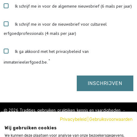
Ik schrijf me in voor de algemene nieuwsbrief (6 mails per jaar)
Ik schrijf me in voor de nieuwsbrief voor cultureel
erfgoedprofessionals (4 mails per jaar)
Ik ga akkoord met het privacybeleid van
immaterieelerfgoed.be.
© 2026 Tradities, gebruiken, praktijken, kennis en vaardigheden
-
Cookies wijzigen
-
Privacybeleid
|
Gebruiksvoorwaarden
Colofon
Wij gebruiken cookies
Gebruikersvoorwaarden
Privacybeleid
We kunnen deze plaatsen voor analyse van onze bezoekersgegevens,