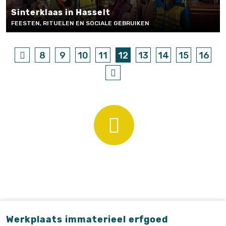
Sinterklaas in Hasselt
FEESTEN, RITUELEN EN SOCIALE GEBRUIKEN
8
9
10
11
12
13
14
15
16
Werkplaats immaterieel erfgoed