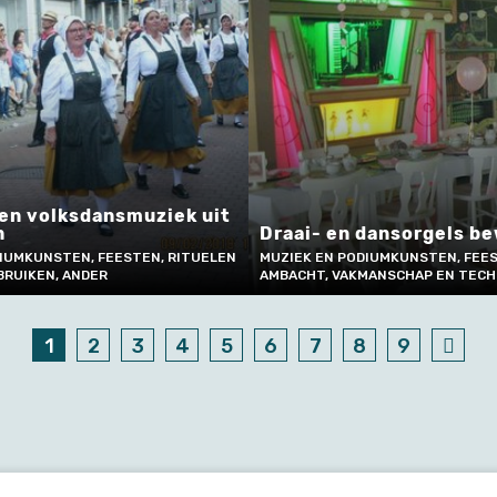
en volksdansmuziek uit
n
Draai- en dansorgels b
IUMKUNSTEN, FEESTEN, RITUELEN
MUZIEK EN PODIUMKUNSTEN, FEES
BRUIKEN, ANDER
AMBACHT, VAKMANSCHAP EN TECH
1
2
3
4
5
6
7
8
9