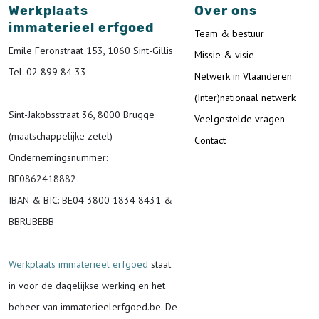
Werkplaats
Over ons
immaterieel erfgoed
Team & bestuur
Emile Feronstraat 153, 1060 Sint-Gillis
Missie & visie
Tel. 02 899 84 33
Netwerk in Vlaanderen
(Inter)nationaal netwerk
Sint-Jakobsstraat 36, 8000 Brugge
Veelgestelde vragen
(maatschappelijke zetel)
Contact
Ondernemingsnummer
:
BE0862418882
IBAN & BIC:
BE04 3800 1834 8431 &
BBRUBEBB
Werkplaats immaterieel erfgoed
staat
in voor de
dagelijkse werking en het
beheer van immaterieelerfgoed.be.
De