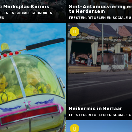
p Merksplas Kermis
Sint-Antoniusviering e
te Herdersem
ELEN EN SOCIALE GEBRUIKEN,
KEN
FEESTEN, RITUELEN EN SOCIALE 
Heikermis in Berlaar
FEESTEN, RITUELEN EN SOCIALE 